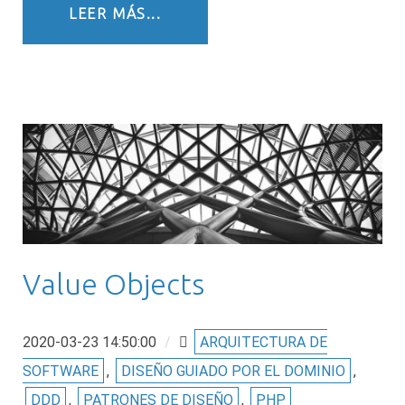
LEER MÁS...
Value Objects
2020-03-23 14:50:00
/
ARQUITECTURA DE
SOFTWARE
,
DISEÑO GUIADO POR EL DOMINIO
,
DDD
,
PATRONES DE DISEÑO
,
PHP