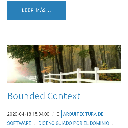
LEER MÁS...
Bounded Context
2020-04-18 15:34:00
/
ARQUITECTURA DE
SOFTWARE
,
DISEÑO GUIADO POR EL DOMINIO
,